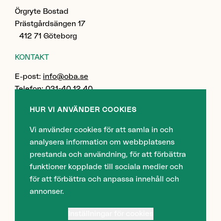
Örgryte Bostad
Prästgårdsängen 17
412 71 Göteborg
KONTAKT
E-post:
info@oba.se
Telefon: 031-40 12 40
HUR VI ANVÄNDER COOKIES
POLICY
Vi använder cookies för att samla in och
Tillgänglighet
analysera information om webbplatsens
Cookies
prestanda och användning, för att förbättra
Personuppgifter
funktioner kopplade till sociala medier och
för att förbättra och anpassa innehåll och
annonser.
Prästgårdsängen är ett bostadsområde i stadsdelen
Örgryte i Göteborg som ägs och förvaltas av Örgryte
Inställningar för cookies
Bostads AB & CO KB.