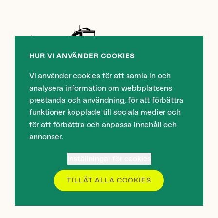
HUR VI ANVÄNDER COOKIES
Vi använder cookies för att samla in och
analysera information om webbplatsens
ADRESS
prestanda och användning, för att förbättra
funktioner kopplade till sociala medier och
Örgryte Bostad
för att förbättra och anpassa innehåll och
Prästgårdsängen 17
annonser.
412 71 Göteborg
Inställningar för cookies
KONTAKT
TILLÅT ALLA COOKIES
E-post:
info@oba.se
Telefon: 031-40 12 40