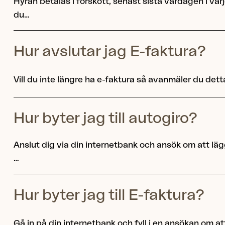
Hyran betalas i förskott, senast sista vardagen i va
du…
Hur avslutar jag E-faktura?
Vill du inte längre ha e-faktura så avanmäler du dett
Hur byter jag till autogiro?
Anslut dig via din internetbank och ansök om att lägg
…
Hur byter jag till E-faktura?
Gå in på din internetbank och fyll i en ansökan om at